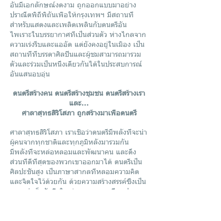
อันมีเอกลักษณ์งดงาม ถูกออกแบบมาอย่าง
ปราณีตพิถีพิถันเพื่อให้กรุงเทพฯ มีสถานที่
สำหรับแสดงและเพลิดเพลินกับดนตรีอัน
ไพเราะในบรรยากาศที่เป็นส่วนตัว ห่างไกลจาก
ความเร่งรีบและแออัด แต่ยังคงอยู่ในเมือง เป็น
สถานที่ที่บรรดาศิลปินและผู้ชมสามารถมารวม
ตัวและร่วมเป็นหนึ่งเดียวกันได้ในประสบการณ์
อันแสนอบอุ่น
ดนตรีสร้างคน ดนตรีสร้างชุมชน ดนตรีสร้างเรา
และ...
ศาลาสุทธสิริโสภา ถูกสร้างมาเพื่อดนตรี
ศาลาสุทธสิริโสภา เราเชื่อว่าดนตรีมีพลังที่จะนำ
ผู้คนจากทุกชาติและทุกภูมิหลังมารวมกัน
มีพลังที่จะหล่อหลอมและพัฒนาคน และดึง
ส่วนที่ดีที่สุดของพวกเขาออกมาได้ ดนตรีเป็น
ศิลปะชั้นสูง เป็นภาษาสากลที่หลอมความคิด
และจิตใจไว้ด้วยกัน ด้วยความสร้างสรรค์ซึ่งเป็น
ความสำเร็จอันยิ่งใหญ่และยาวนานที่สุดประการ
หนึ่งของมนุษยชาติ
ในฐานะผู้ดูแลศาลาสุทธสิริโสภา เรามุ่งมั่น